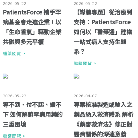
2026-05-22
2026-05-22
PatientsForce 攜手罕
【媒體專題】從治療到
病基金會走進企業！以
支持：PatientsForce
「生命香氣」驅動企業
如何以「醫藥通」建構
共融與多元平權
一站式病人支持生態
系？
繼續閱覽 >
繼續閱覽 >
2026-05-22
2026-04-07
等不到、付不起、續不
專案核准製造或輸入之
下 如何解鎖罕病用藥的
藥品納入救濟體系 解析
三重困境
《藥害救濟法》修正對
醫病關係的深遠意義
繼續閱覽 >