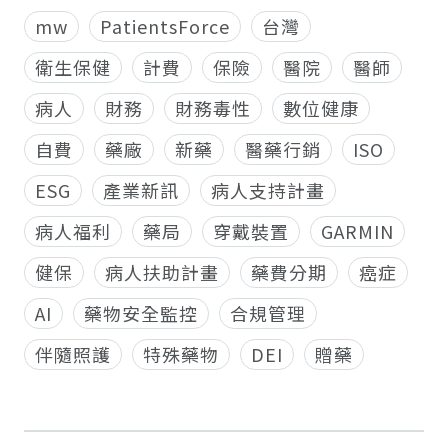
mw
PatientsForce
台灣
衛生保健
計費
保險
醫院
醫師
病人
財務
財務毒性
數位健康
自費
藥廠
新藥
醫藥行銷
ISO
ESG
產業新訊
病人支持計畫
病人福利
藥局
穿戴裝置
GARMIN
健保
病人扶助計畫
藥費分期
癌症
AI
藥物安全監控
合規管理
伴隨照護
特殊藥物
DEI
贈藥