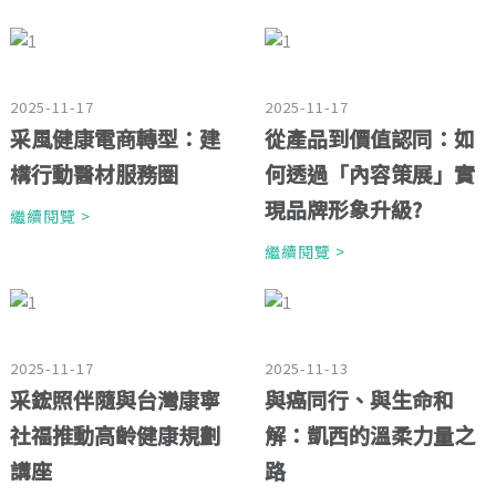
2025-11-17
2025-11-17
采風健康電商轉型：建
從產品到價值認同：如
構行動醫材服務圈
何透過「內容策展」實
現品牌形象升級?
繼續閱覽 >
繼續閱覽 >
2025-11-17
2025-11-13
采鋐照伴隨與台灣康寧
與癌同行、與生命和
社福推動高齡健康規劃
解：凱西的溫柔力量之
講座
路