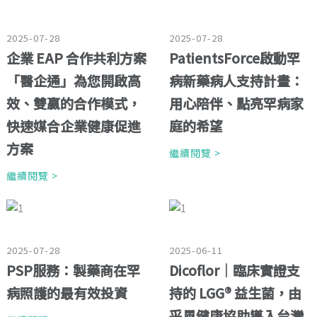
2025-07-28
2025-07-28
企業 EAP 合作共利方案
PatientsForce啟動罕
「醫企通」為您開啟高
病新藥病人支持計畫：
效、雙贏的合作模式，
用心陪伴、點亮罕病家
快速媒合企業健康促進
庭的希望
方案
繼續閱覽 >
繼續閱覽 >
2025-07-28
2025-06-11
PSP服務：製藥商在罕
Dicoflor｜臨床實證支
病照護的最有效投資
持的 LGG® 益生菌，由
采風健康協助導入台灣