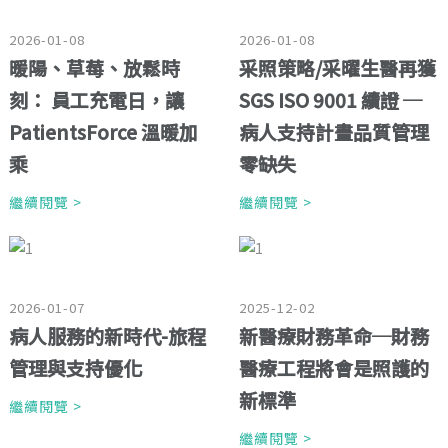
2026-01-08
2026-01-08
暖陽、草莓、放鬆時
采照策略/采曜生醫再獲
刻： 員工充電日，讓
SGS ISO 9001 續證 ─
PatientsForce 溫暖加
病人支持計畫品質管理
乘
零缺失
繼續閱覽 >
繼續閱覽 >
2026-01-07
2025-12-02
病人服務的新時代-旅程
新醫療財務革命─財務
管理與支持優化
醫療工程將會是照護的
新標準
繼續閱覽 >
繼續閱覽 >