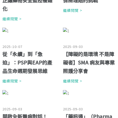
正讓藥物安全監控複雜
保險理賠的挑戰
化
繼續閱覽 >
繼續閱覽 >
2025-10-07
2025-09-03
從「永續」到「急
【障礙的是環境 不是障
迫」：PSP與EAP的產
礙者】SMA 病友與專業
品生命週期發展思維
照護分享會
繼續閱覽 >
繼續閱覽 >
2025-09-03
2025-09-03
開啟全新醫病對話！
「藥訊通」（Pharma