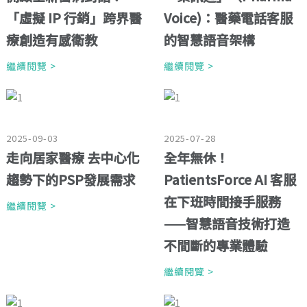
「虛擬 IP 行銷」跨界醫
Voice)：醫藥電話客服
療創造有感衛教
的智慧語音架構
繼續閱覽 >
繼續閱覽 >
2025-09-03
2025-07-28
走向居家醫療 去中心化
全年無休！
趨勢下的PSP發展需求
PatientsForce AI 客服
在下班時間接手服務
繼續閱覽 >
——智慧語音技術打造
不間斷的專業體驗
繼續閱覽 >