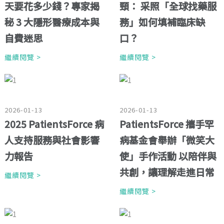
天要花多少錢？專家揭
頸： 采照「全球找藥服
秘 3 大隱形醫療成本與
務」如何填補臨床缺
自費迷思
口？
繼續閱覽 >
繼續閱覽 >
2026-01-13
2026-01-13
2025 PatientsForce 病
PatientsForce 攜手罕
人支持服務與社會影響
病基金會舉辦「微笑大
力報告
使」手作活動 以陪伴與
共創，讓理解走進日常
繼續閱覽 >
繼續閱覽 >