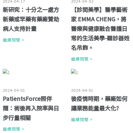
2024-04-17
2024-04-02
新研究：十分之一處方
【診間美學】醫學藝術
新藥或罕藥有藥廠贊助
家 EMMA CHENG，將
病人支持計畫
醫療與健康融合醫護日
常的生活美學-聽診器姓
繼續閱覽 >
名吊飾。
繼續閱覽 >
2024-04-01
2024-04-01
PatientsForce照伴
後疫情時期，藥廠如何
隨：術後再入院率與日
讓業務能量最大化?
步行量相關
繼續閱覽 >
繼續閱覽 >