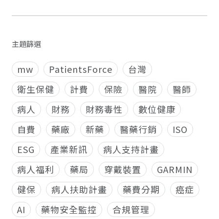
主題篩選
mw
PatientsForce
台灣
衛生保健
計費
保險
醫院
醫師
病人
財務
財務毒性
數位健康
自費
藥廠
新藥
醫藥行銷
ISO
ESG
產業新訊
病人支持計畫
病人福利
藥局
穿戴裝置
GARMIN
健保
病人扶助計畫
藥費分期
癌症
AI
藥物安全監控
合規管理