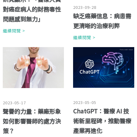
2023-09-28
對癌症病人的財務毒性
缺乏癌藥信息：病患需
問題感到無力」
更清晰的治療利弊
繼續閱覽 >
繼續閱覽 >
2023-05-05
2023-05-17
ChatGPT：醫療 AI 技
聲譽的力量：藥廠形象
術新里程碑，推動醫療
如何影響醫師的處方決
產業再進化
策？