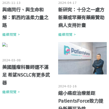
2025-11-13
2024-04-17
與癌同行、與生命和
新研究：十分之一處方
解：凱西的溫柔力量之
新藥或罕藥有藥廠贊助
路
病人支持計畫
繼續閱覽 >
繼續閱覽 >
2024-03-08
美國腫瘤科醫師還不滿
足 希望NSCLC有更多武
器
2024-02-16
繼續閱覽 >
縮小癌症治療差距
PatientsForce致力提
升新藥可及性