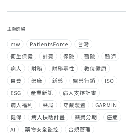
主題篩選
mw
PatientsForce
台灣
衛生保健
計費
保險
醫院
醫師
病人
財務
財務毒性
數位健康
自費
藥廠
新藥
醫藥行銷
ISO
ESG
產業新訊
病人支持計畫
病人福利
藥局
穿戴裝置
GARMIN
健保
病人扶助計畫
藥費分期
癌症
AI
藥物安全監控
合規管理