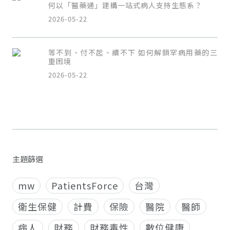
何以「醫藥通」建構一站式病人支持生態系？
2026-05-22
等不到、付不起、續不下 如何解鎖罕病用藥的三
重困境
2026-05-22
主題篩選
mw
PatientsForce
台灣
衛生保健
計費
保險
醫院
醫師
病人
財務
財務毒性
數位健康