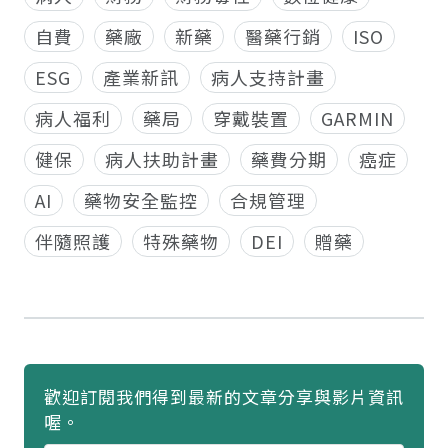
自費
藥廠
新藥
醫藥行銷
ISO
ESG
產業新訊
病人支持計畫
病人福利
藥局
穿戴裝置
GARMIN
健保
病人扶助計畫
藥費分期
癌症
AI
藥物安全監控
合規管理
伴隨照護
特殊藥物
DEI
贈藥
歡迎訂閱我們得到最新的文章分享與影片資訊
喔。