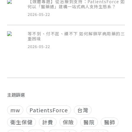
【媒體專題】從治療到支持：PatientsForce 如
何以「醫藥通」建構一站式病人支持生態系？
2026-05-22
等不到、付不起、續不下 如何解鎖罕病用藥的三
重困境
2026-05-22
主題篩選
mw
PatientsForce
台灣
衛生保健
計費
保險
醫院
醫師