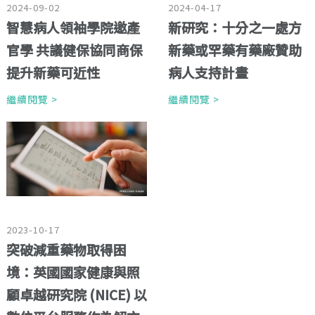
2024-09-02
2024-04-17
智慧病人領袖學院邀產
新研究：十分之一處方
官學 共議健保協同商保
新藥或罕藥有藥廠贊助
提升新藥可近性
病人支持計畫
繼續閱覽 >
繼續閱覽 >
2023-10-17
突破減重藥物取得困
境：英國國家健康與照
顧卓越研究院 (NICE) 以