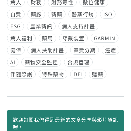
病人
財務
財務毒性
數位健康
自費
藥廠
新藥
醫藥行銷
ISO
ESG
產業新訊
病人支持計畫
病人福利
藥局
穿戴裝置
GARMIN
健保
病人扶助計畫
藥費分期
癌症
AI
藥物安全監控
合規管理
伴隨照護
特殊藥物
DEI
贈藥
歡迎訂閱我們得到最新的文章分享與影片資訊
喔。