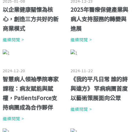
2025-01-08
2024-12-23
以企業健康關懷為核
2025年醫療保健產業與
心，創造三方共好的新
病人支持服務的轉變與
商業模式
進展
繼續閱覽 >
繼續閱覽 >
2024-12-20
2024-11-22
智慧病人領袖學院專家
《我的平凡日常 誰的詩
課程：病友賦能與賦
與遠方》 罕病病團首度
權，PatientsForce支
以藝術策展面向公眾
持病團成為合作夥伴
繼續閱覽 >
繼續閱覽 >