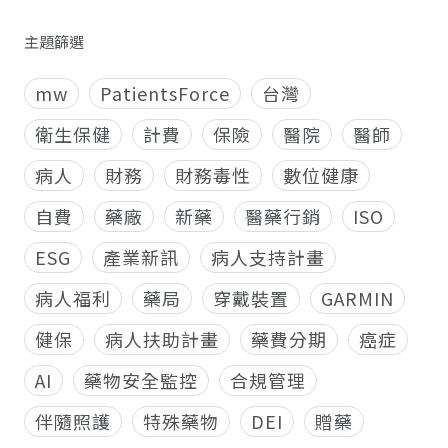
主題篩選
mw
PatientsForce
台灣
衛生保健
計費
保險
醫院
醫師
病人
財務
財務毒性
數位健康
自費
藥廠
新藥
醫藥行銷
ISO
ESG
產業新訊
病人支持計畫
病人福利
藥局
穿戴裝置
GARMIN
健保
病人扶助計畫
藥費分期
癌症
AI
藥物安全監控
合規管理
伴隨照護
特殊藥物
DEI
贈藥