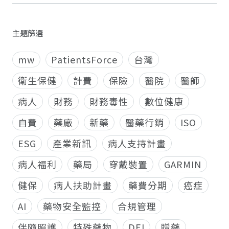
主題篩選
mw
PatientsForce
台灣
衛生保健
計費
保險
醫院
醫師
病人
財務
財務毒性
數位健康
自費
藥廠
新藥
醫藥行銷
ISO
ESG
產業新訊
病人支持計畫
病人福利
藥局
穿戴裝置
GARMIN
健保
病人扶助計畫
藥費分期
癌症
AI
藥物安全監控
合規管理
伴隨照護
特殊藥物
DEI
贈藥