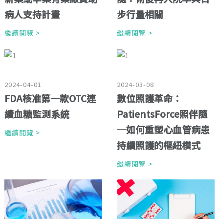
病人支持計畫
步行量相關
繼續閱覽 >
繼續閱覽 >
2024-04-01
2024-03-08
FDA核准第一款OTC連
數位照護革命：
續血糖監測系統
PatientsForce照伴隨
─如何重塑心血管病患
繼續閱覽 >
持續照護的樞紐模式
繼續閱覽 >