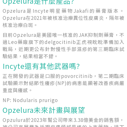
Opzelura是什麼產品?
Opzelura是Incyte明星藥物Jakafi的藥膏版本。
Opzelura在2021年被核准治療異位性皮膚炎，隔年被
核准治療白斑。
目前Opzelura是美國唯一核准的JAK抑制劑藥膏，不
過Leo藥廠旗下的delgocitinib正虎視眈眈準備加入
戰局，近期更公布針對慢性手部濕疹的第三期臨床試
驗結果，結果相當不錯。
Incyte還有其他武器嗎?
正在開發的武器是口服的povorcitinib，第二期臨床
試驗顯示對結節性癢疹(NP)的病患能顯著改善疾病嚴
重度與癢感。
NP: Nodularis prurigo
Opzelura未來計畫與展望
Opzulura於2023年幫公司帶來3.38億美金的銷售額，
被公司高層譽為近期皮膚領域最棒的上市藥物，接下