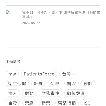
等不到、付不起、續不下 如何解鎖罕病用藥的三
重困境
2026-05-22
主題篩選
mw
PatientsForce
台灣
衛生保健
計費
保險
醫院
醫師
病人
財務
財務毒性
數位健康
自費
藥廠
新藥
醫藥行銷
ISO