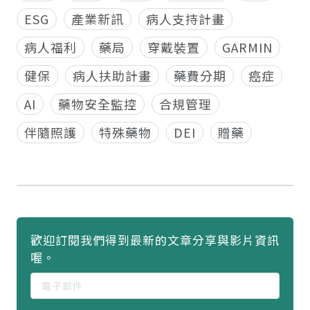
ESG
產業新訊
病人支持計畫
病人福利
藥局
穿戴裝置
GARMIN
健保
病人扶助計畫
藥費分期
癌症
AI
藥物安全監控
合規管理
伴隨照護
特殊藥物
DEI
贈藥
歡迎訂閱我們得到最新的文章分享與影片資訊
喔。