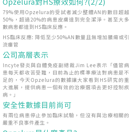
Opzelura對HS療效如何?(2/2)
79%使用Opzelura的受試者減少整體AN的數目超越
50%，超過20%的病患皮膚達到完全潔淨。甚至大多
數病患都達到HS臨床反應。
HS臨床反應: 降低至少50%AN數量且無增加膿瘍或引
流瘻管
公司高層表示
Incyte發炎與自體免疫副總裁Jim Lee表示「儘管病
患每天都收苦受難，目前為止的標準療法對病患是不
足的，今天Opzelura的數據讓大家看到HS研究的重
大進展，提供病患一個有效的治療選項去更好控制疾
病。」
安全性數據目前尚可
有兩位病患停止參加臨床試驗，但沒有與治療相關的
嚴重不良事件產生。