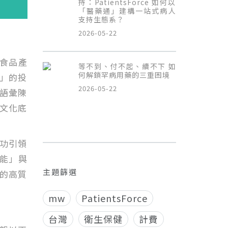
持：PatientsForce 如何以
「醫藥通」建構一站式病人
支持生態系？
2026-05-22
食品產
等不到、付不起、續不下 如
何解鎖罕病用藥的三重困境
」的投
2026-05-22
語彙陳
文化底
成功引領
能」與
主題篩選
的高質
mw
PatientsForce
台灣
衛生保健
計費