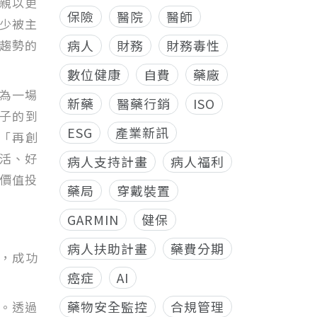
親以更
保險
醫院
醫師
少被主
趨勢的
病人
財務
財務毒性
數位健康
自費
藥廠
為一場
新藥
醫藥行銷
ISO
子的到
ESG
產業新訊
「再創
活、好
病人支持計畫
病人福利
價值投
藥局
穿戴裝置
GARMIN
健保
病人扶助計畫
藥費分期
作，成功
癌症
AI
藥物安全監控
合規管理
。透過