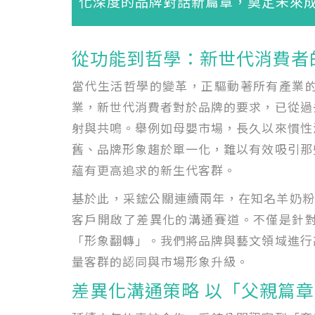
化深度的品牌對話新篇章，奠定未來
從功能到哲學：新世代消費者
當代生活哲學的變革，正驅動著所有產業
業，新世代消費者對於品牌的要求，已從過
射與共鳴。舉例如母嬰市場，長久以來慣性
舊、品牌形象趨於單一化，難以有效吸引那
蘊有更高追求的新生代客群。
基於此，采鋐公關連續兩年，在知名羊奶粉
客戶開啟了差異化的溝通賽道。不僅是針
「形象翻轉」。我們將品牌與藝文領域進行
量客群的認同與市場形象升級。
差異化溝通策略 以「父親篇