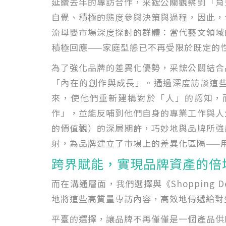
延續去年的專訪合作，采鋐公關觀察到「育
自覺、積極的態度參與決策與過程，因此，
流母嬰市場深度探討的群體：當代藝文領域
積極回應——家庭型態已不再受限於既定的
為了強化品牌的差異化優勢，采鋐公關結合
「內在的創作與成長」。通過深度訪談這
來，使他們重新建構對於「人」的認知，
作」，並能反哺到他們自身的專業工作與人
的價值觀）的深層期許，巧妙地與品牌所強
射，為品牌建立了市場上的差異化區隔——
跨界賦能，實現品牌資產的倍
而在溝通層面，我們選擇與《Shopping 
地將這些高質量專訪內容，高效地傳遞給對
平臺的選擇，讓品牌不再僅僅是一個產品供