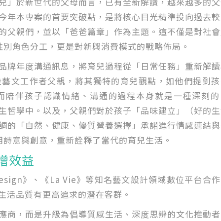
兒」於新世代的父母而言，已有全新解讀，越來越多的父
今年本專案的首要突破點，是將核心目光精準投向過去較
的父親們，並以「爸爸篇章」作為主題。這不僅是對社會
性別角色分工，更是對新興消費模式的戰略佈局。
品牌年度溝通訊息，將育兒過程從「日常任務」重新解讀
些藝文工作者父親，將其獨特的育兒觀點，如他們提到孩
而陪伴孩子認識情緒、溝通的過程本身就是一種深刻的
生哲學中。以及，父親們對於孩子「品味建立」（好的生
調的「自然、健康、優質營養選擇」承諾進行情感連結與
用詩意與創意，重新詮釋了當代的育兒生活。
增效益
Design》、《La Vie》等知名藝文設計領域數位平台合
生活品質有更高追求的潛在客群。
應商，而是升級為倡導質感生活、深度思辨的文化推動者