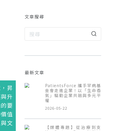
文章搜尋
」
最新文章
PatientsForce 攜手罕病基
憶，昇
金會走進企業！以「生命香
護與升
氣」驅動企業共融與多元平
權
涵的要
2026-05-22
神價值
性與文
【媒體專題】從治療到支