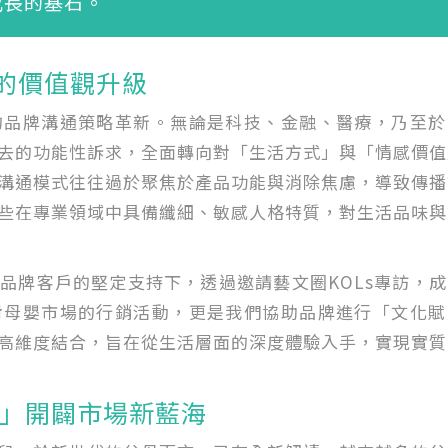
成長的基石。
的價值觀升級
的品牌溝通策略革新。無論是科技、金融、醫療，乃至於
去的功能性訴求，全面轉向對「生活方式」與「情感價值
溝通模式往往過於聚焦於產品功能與消除焦慮，導致傳播
些在專業領域中具備纖細、敏感人格特質，對生活品味與
品牌客戶的堅定支持下，透過邀請藝文圈KOLs專訪，
對母嬰市場的行銷活動，更是我們協助品牌進行「文化賦
高維度結合，旨在從生活層面的深度體驗入手，實現實質
章」開闢市場新藍海