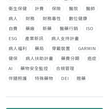
衛生保健
計費
保險
醫院
醫師
病人
財務
財務毒性
數位健康
自費
藥廠
新藥
醫藥行銷
ISO
ESG
產業新訊
病人支持計畫
病人福利
藥局
穿戴裝置
GARMIN
健保
病人扶助計畫
藥費分期
癌症
AI
藥物安全監控
合規管理
伴隨照護
特殊藥物
DEI
贈藥