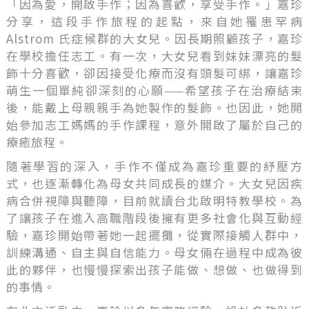
「因為愛，開啟手作；因為喜歡，享受手作。」嘉珍
分享，這段手作旅程的起點，來自她罹患罕病
Alstrom 氏症候群的大女兒。因長期照顧孩子，嘉珍
在學校擔任志工。有一次，大女兒看到妹妹漂亮的髮
飾十分喜歡，卻因接受化療而沒有頭髮可綁，讓嘉珍
萌生一個單純卻深刻的心願——希望孩子在治療結束
後，能戴上母親親手為她製作的髮飾。也因此，她開
始參加志工媽媽的手作課程，意外開啟了屬於自己的
療癒旅程。
隨著學習的深入，手作不僅成為嘉珍重要的紓壓方
式，也逐漸轉化為母女共同成長的媒介。大女兒因疾
病合併視障與聽障，目前就讀台北啟明特教學校。為
了讓孩子在進入高職階段後擁有更多社會化與互動經
驗，嘉珍開始帶著她一起擺攤，從實際接觸人群中，
訓練溝通、自主與自信能力。母女倆在過程中成為彼
此的夥伴，也慢慢探索出孩子能做、想做、也做得到
的事情。