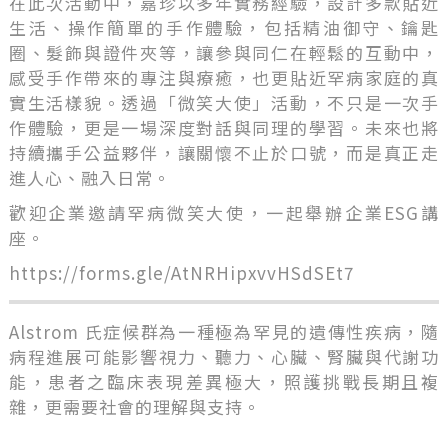
在此次活動中，嘉珍以多年實務經驗，設計多款貼近
生活、操作簡單的手作體驗，包括精油御守、鑰匙
圈、髮飾與證件夾等，讓參與同仁在輕鬆的互動中，
感受手作帶來的專注與療癒，也更貼近罕病家庭的真
實生活樣貌。透過「微笑大使」活動，不只是一次手
作體驗，更是一場深度對話與同理的學習。未來也將
持續攜手公益夥伴，讓關懷不止於口號，而是真正走
進人心、融入日常。
歡迎企業邀請罕病微笑大使，一起舉辦企業ESG講
座。
https://forms.gle/AtNRHipxvvHSdSEt7
Alstrom 氏症候群為一種極為罕見的遺傳性疾病，隨
病程進展可能影響視力、聽力、心臟、腎臟與代謝功
能，患者之臨床表現差異極大，照護挑戰長期且複
雜，更需要社會的理解與支持。