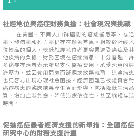
性。
社經地位與癌症財務負擔：社會現況與挑戰
在美國，不同人口群體間的癌症罹患率、存活
率、發病率和死亡率仍存在顯著差異。相較於社經地
位較高的個人，較低社經地位者更容易遭受癌症及其
他疾病的負擔。財務困境在癌症病患中十分普遍。許
多癌症存活者表示難以支付醫療費用，承受沈重的經
濟壓力，並因費用問題而延遲或放棄就醫。這些病患
也更容易出現心理社會困擾。經濟困難已被證實會對
癌症病患的臨床結果產生負面影響，包括降低生活品
質、增加症狀負擔、降低治療依從性，甚至縮短存活
時間。
促進癌症患者經濟支援的新舉措：全國癌症
研究中心的財務支援計畫