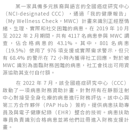
某一家具備多元族裔與語言的全國癌症研究中心
（NCI-designated CCC），通過「我的健康報告」
（My Wellness Check，MWC）計畫來識別正經歷情
緒、生理、實際和社交困難的病患。在 2019 年 10 月
至 2022 年 2 月期間，共有 4117 名病患參與 MWC 調
查，佔合格病患的 43.1%。其中，801 名病患
（19.5%）使用了 976 項支援或實際需求警示，但只
有 68.4% 的警示在 72 小時內獲得社工回應。對於被
MWC 識別為面臨財務困難的病患，社工會找出可用資
源協助其支付自付額。
在 2022 年 7 月，該全國癌症研究中心（CCC）
啟動了一項病患財務資助計畫，針對所有在靜脈注射
中心對接受全身化療的病患進行財務評估。該中心與
第三方合作夥伴（PAP Hub ）簽約，提供病患扶助專
員及與電子健康紀錄（EHR）整合的技術。病患扶助
專員負責識別合格病患並將他們註冊進入財務支援計
畫。