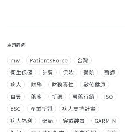
主題篩選
mw
PatientsForce
台灣
衛生保健
計費
保險
醫院
醫師
病人
財務
財務毒性
數位健康
自費
藥廠
新藥
醫藥行銷
ISO
ESG
產業新訊
病人支持計畫
病人福利
藥局
穿戴裝置
GARMIN