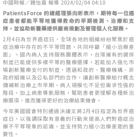
中國時報／魏怡嘉 報導 2024/02/04 04:10
PatientsForce 的總經理張向昕表示，期待每一位癌
症患者都能平等地獲得救命的早期檢測、治療和支
持，並協助新醫藥提供廠商規劃及管理個人化服務。
2月4日為世界癌症日，全球各地的組織紛紛聚焦於癌
症治療中存在的不平等問題，共同呼籲「縮小治療差
距」。國內病人支持服務團體表示，台灣擁有的健保
制度已能提供多樣平等的醫療選擇，若能加入強化市
場創新醫療支付的制度，透過和政府、醫療機構、非
政府組織以及公私部門的合作，讓創新醫療給付概念
彌補新治療上市早期，病人規模化不足但需求性強的
階段，加上病患導航服務，幫助患者更理解各種新治
療選項，進而獲得更好的治療結果機會。
今年美國國會特別通過決議文將2月4日指定為世界癌
症日，以強調採取有意義的行動來提高人們對癌症治
療不平等現象的認識，並支持努力縮小治療差距的重
要性。