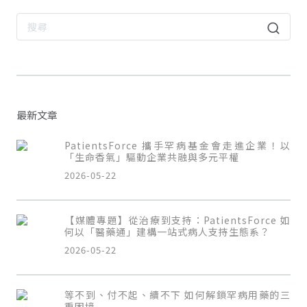
最新文章
PatientsForce 攜手罕病基金會走進企業！以
「生命香氣」驅動企業共融與多元平權
2026-05-22
【媒體專題】從治療到支持：PatientsForce 如
何以「醫藥通」建構一站式病人支持生態系？
2026-05-22
等不到、付不起、續不下 如何解鎖罕病用藥的三
重困境