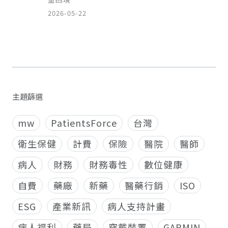
2026-05-22
主題篩選
mw
PatientsForce
台灣
衛生保健
計費
保險
醫院
醫師
病人
財務
財務毒性
數位健康
自費
藥廠
新藥
醫藥行銷
ISO
ESG
產業新訊
病人支持計畫
病人福利
藥局
穿戴裝置
GARMIN