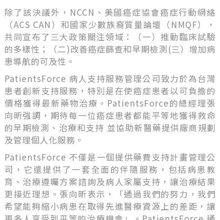
除了該決議外，NCCN、美國癌症協會癌症行動網絡
（ACS CAN）和國家少數族裔質量論壇（NMQF），
共同宣布了三大政策關注領域：（一）推動臨床試驗
的多樣性；（二)改善癌症篩查和早期檢測(三）增加病
患導航的可及性。
PatientsForce 病人支持服務管理公司致力於為台灣
患者創新支持服務，特別是在使癌症患者以可負擔的
價格獲得最新藥物治療。PatientsForce的總經理張
向昕強調，期待每一位癌症患者都能平等地獲得救命
的早期檢測、治療和支持 並協助新醫藥提供廠商規劃
及管理個人化服務。
PatientsForce 不僅是一個提供藥費支持計畫管理公
司，它還提供了一套全面的伴隨服務，包括病患教
育、治療遵囑方案諮詢及病人家屬支持，讓治療結果
更接近理想。張向昕表示，「通過我們的努力，我們
希望能夠縮小病患在取得先進醫療資源上的差距，讓
更多人享受到平等的治療機會」。PatientsForce 通