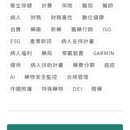
衛生保健
計費
保險
醫院
醫師
病人
財務
財務毒性
數位健康
自費
藥廠
新藥
醫藥行銷
ISO
ESG
產業新訊
病人支持計畫
病人福利
藥局
穿戴裝置
GARMIN
健保
病人扶助計畫
藥費分期
癌症
AI
藥物安全監控
合規管理
伴隨照護
特殊藥物
DEI
贈藥