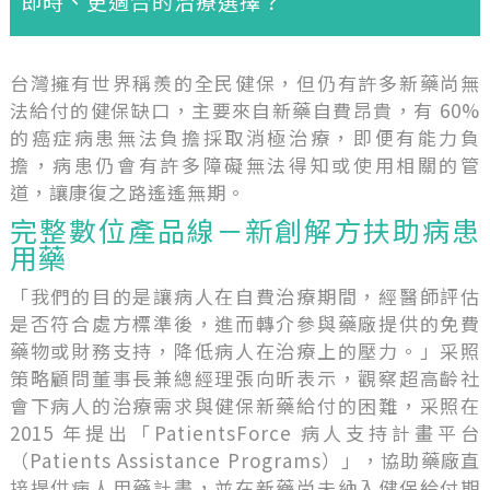
即時、更適合的治療選擇？
台灣擁有世界稱羨的全民健保，但仍有許多新藥尚無
法給付的健保缺口，主要來自新藥自費昂貴，有 60%
的癌症病患無法負擔採取消極治療，即便有能力負
擔，病患仍會有許多障礙無法得知或使用相關的管
道，讓康復之路遙遙無期。
完整數位產品線－新創解方扶助病患
用藥
「我們的目的是讓病人在自費治療期間，經醫師評估
是否符合處方標準後，進而轉介參與藥廠提供的免費
藥物或財務支持，降低病人在治療上的壓力。」采照
策略顧問董事長兼總經理張向昕表示，觀察超高齡社
會下病人的治療需求與健保新藥給付的困難，采照在
2015 年提出「PatientsForce 病人支持計畫平台
（Patients Assistance Programs）」，協助藥廠直
接提供病人用藥計畫，並在新藥尚未納入健保給付期