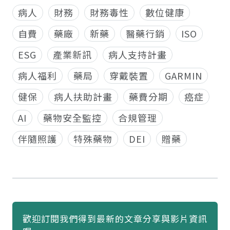
病人
財務
財務毒性
數位健康
自費
藥廠
新藥
醫藥行銷
ISO
ESG
產業新訊
病人支持計畫
病人福利
藥局
穿戴裝置
GARMIN
健保
病人扶助計畫
藥費分期
癌症
AI
藥物安全監控
合規管理
伴隨照護
特殊藥物
DEI
贈藥
歡迎訂閱我們得到最新的文章分享與影片資訊