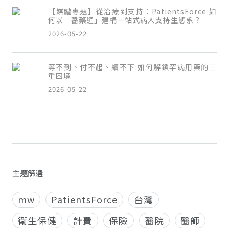
【媒體專題】從治療到支持：PatientsForce 如
何以「醫藥通」建構一站式病人支持生態系？
2026-05-22
等不到、付不起、續不下 如何解鎖罕病用藥的三
重困境
2026-05-22
主題篩選
mw
PatientsForce
台灣
衛生保健
計費
保險
醫院
醫師