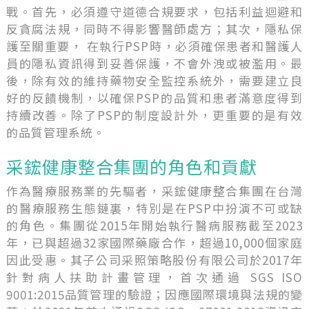
戰。首先，必須遵守道德合規要求，包括利益迴避和
反貪腐法規，同時不得影響醫師處方；其次，隱私保
護至關重要， 在執行PSP時，必須確保患者和醫護人
員的隱私資訊得到妥善保護，不會外洩或被濫用。最
後，除有效的維持藥物安全監控系統外，需要建立良
好的反饋機制，以確保PSP的品質和患者滿意度得到
持續改善。除了PSP的制度設計外，更重要的是有效
的品質管理系統。
采鋐健康整合集團的角色和貢獻
作為醫療服務業的先驅者，采鋐健康整合集團在台灣
的醫療服務生態鏈裏，特別是在PSP中扮演不可或缺
的角色。集團從2015年開始執行醫病服務截至2023
年，已與超過32家國際藥廠合作，超過10,000個家庭
因此受惠。其子公司采照策略股份有限公司於2017年
針對病人扶助計畫管理，首次通過 SGS ISO
9001:2015品質管理的驗證；因應國際環境與法規的變