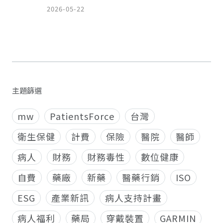
2026-05-22
主題篩選
mw
PatientsForce
台灣
衛生保健
計費
保險
醫院
醫師
病人
財務
財務毒性
數位健康
自費
藥廠
新藥
醫藥行銷
ISO
ESG
產業新訊
病人支持計畫
病人福利
藥局
穿戴裝置
GARMIN