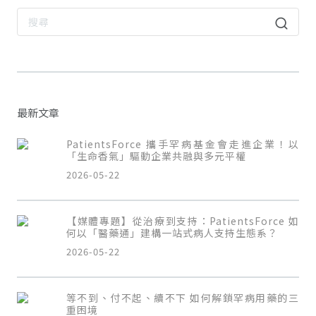
最新文章
PatientsForce 攜手罕病基金會走進企業！以
「生命香氣」驅動企業共融與多元平權
2026-05-22
【媒體專題】從治療到支持：PatientsForce 如
何以「醫藥通」建構一站式病人支持生態系？
2026-05-22
等不到、付不起、續不下 如何解鎖罕病用藥的三
重困境