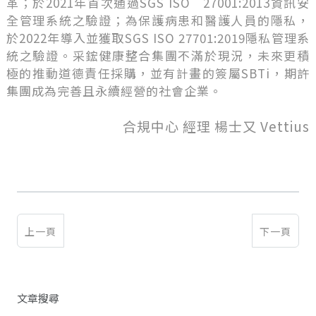
革；於2021年首次通過SGS ISOﾠ27001:2013資訊安
全管理系統之驗證；為保護病患和醫護人員的隱私，
於2022年導入並獲取SGS ISO 27701:2019隱私管理系
統之驗證。采鋐健康整合集團不滿於現況，未來更積
極的推動道德責任採購，並有計畫的簽屬SBTi，期許
集團成為完善且永續經營的社會企業。
合規中心 經理 楊士又 Vettius
上一頁
下一頁
文章搜尋