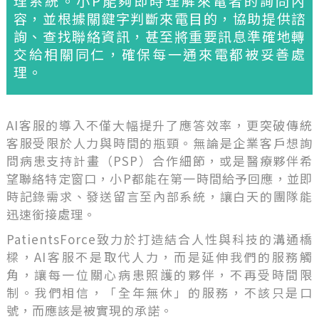
理系統。小P能夠即時理解來電者的詢問內
容，並根據關鍵字判斷來電目的，協助提供諮
詢、查找聯絡資訊，甚至將重要訊息準確地轉
交給相關同仁，確保每一通來電都被妥善處
理。
AI客服的導入不僅大幅提升了應答效率，更突破傳統
客服受限於人力與時間的瓶頸。無論是企業客戶想詢
問病患支持計畫（PSP）合作細節，或是醫療夥伴希
望聯絡特定窗口，小P都能在第一時間給予回應，並即
時記錄需求、發送留言至內部系統，讓白天的團隊能
迅速銜接處理。
PatientsForce致力於打造結合人性與科技的溝通橋
樑，AI客服不是取代人力，而是延伸我們的服務觸
角，讓每一位關心病患照護的夥伴，不再受時間限
制。我們相信，「全年無休」的服務，不該只是口
號，而應該是被實現的承諾。