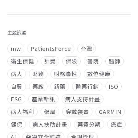
主題篩選
mw
PatientsForce
台灣
衛生保健
計費
保險
醫院
醫師
病人
財務
財務毒性
數位健康
自費
藥廠
新藥
醫藥行銷
ISO
ESG
產業新訊
病人支持計畫
病人福利
藥局
穿戴裝置
GARMIN
健保
病人扶助計畫
藥費分期
癌症
AI
藥物安全監控
合規管理