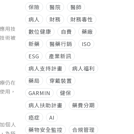
保險
醫院
醫師
病人
財務
財務毒性
應用技
數位健康
自費
藥廠
）技術被
新藥
醫藥行銷
ISO
ESG
產業新訊
病人支持計畫
病人福利
藥局
穿戴裝置
醫療仍在
的使用，
GARMIN
健保
病人扶助計畫
藥費分期
癌症
AI
更加個人
藥物安全監控
合規管理
，為所