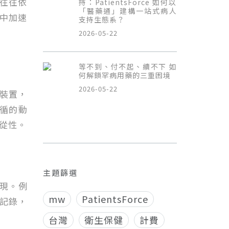
往往依
持：PatientsForce 如何以
「醫藥通」建構一站式病人
程中加速
支持生態系？
2026-05-22
等不到、付不起、續不下 如
何解鎖罕病用藥的三重困境
2026-05-22
裝置，
循的動
從性。
主題篩選
實現。例
mw
PatientsForce
記錄，
台灣
衛生保健
計費