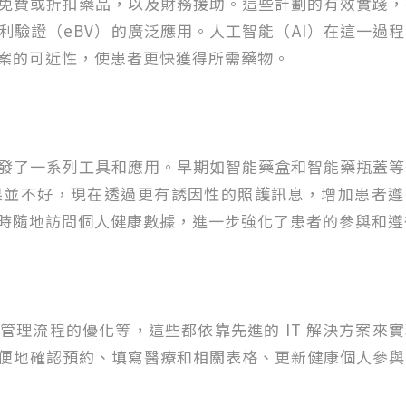
免費或折扣藥品，以及財務援助。這些計劃的有效實踐，
驗證（eBV）的廣泛應用。人工智能（AI）在這一過
案的可近性，使患者更快獲得所需藥物。
發了一系列工具和應用。早期如智能藥盒和智能藥瓶蓋等
果並不好，現在透過更有誘因性的照護訊息，增加患者遵
時隨地訪問個人健康數據，進一步強化了患者的參與和遵
理流程的優化等，這些都依靠先進的 IT 解決方案來
便地確認預約、填寫醫療和相關表格、更新健康個人參與