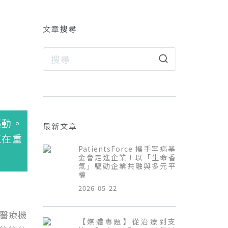
文章搜尋
驅動。
最新文章
正在重
PatientsForce 攜手罕病基
金會走進企業！以「生命香
氣」驅動企業共融與多元平
權
2026-05-22
醫療機
【媒體專題】從治療到支