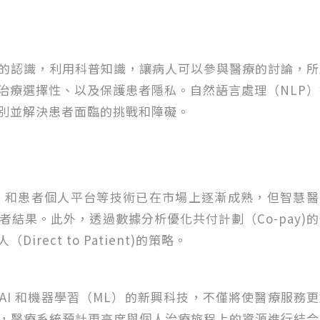
的認識，利用科普知識，讓病人可以參與醫療的討論，所
治療選擇性、以及保護患者隱私。自然語言處理（NLP
別並解決患者面臨的挑戰和障礙。
h）和患者個人平台等技術已在市場上逐漸成熟，但智慧
患者結果。此外，透過數據分析優化共付計劃（Co-pay)
ect to Patient)的策略。
I 和機器學習（ML）的新興科技，不僅將使醫療服務
，醫療系統預計更高度與個人治療旅程上的資源進行結合