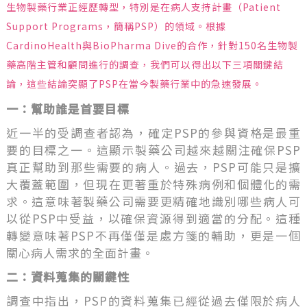
生物製藥行業正經歷轉型，特別是在病人支持計畫（Patient
Support Programs，簡稱PSP）的領域。根據
CardinoHealth與BioPharma Dive的合作，針對150名生物製
藥高階主管和顧問進行的調查，我們可以得出以下三項關鍵結
論，這些結論突顯了PSP在當今製藥行業中的急速發展。
一：幫助誰是首要目標
近一半的受調查者認為，確定PSP的參與資格是最重
要的目標之一。這顯示製藥公司越來越關注確保PSP
真正幫助到那些需要的病人。過去，PSP可能只是擴
大覆蓋範圍，但現在更著重於特殊病例和個體化的需
求。這意味著製藥公司需要更精確地識別哪些病人可
以從PSP中受益，以確保資源得到適當的分配。這種
轉變意味著PSP不再僅僅是處方箋的輔助，更是一個
關心病人需求的全面計畫。
二：資料蒐集的關鍵性
調查中指出，PSP的資料蒐集已經從過去僅限於病人