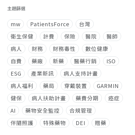
主題篩選
mw
PatientsForce
台灣
衛生保健
計費
保險
醫院
醫師
病人
財務
財務毒性
數位健康
自費
藥廠
新藥
醫藥行銷
ISO
ESG
產業新訊
病人支持計畫
病人福利
藥局
穿戴裝置
GARMIN
健保
病人扶助計畫
藥費分期
癌症
AI
藥物安全監控
合規管理
伴隨照護
特殊藥物
DEI
贈藥