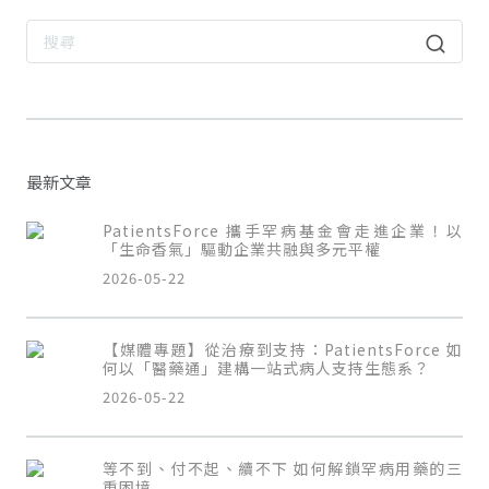
最新文章
PatientsForce 攜手罕病基金會走進企業！以
「生命香氣」驅動企業共融與多元平權
2026-05-22
【媒體專題】從治療到支持：PatientsForce 如
何以「醫藥通」建構一站式病人支持生態系？
2026-05-22
等不到、付不起、續不下 如何解鎖罕病用藥的三
重困境