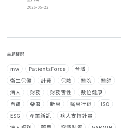
2026-05-22
主題篩選
mw
PatientsForce
台灣
衛生保健
計費
保險
醫院
醫師
病人
財務
財務毒性
數位健康
自費
藥廠
新藥
醫藥行銷
ISO
ESG
產業新訊
病人支持計畫
病人福利
藥局
穿戴裝置
GARMIN