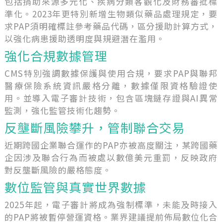
包括捐助來源多元化、疾病分類客觀化及財務審批標
準化。2023年更特別新增生物類似藥品處理規定，要
求PAP須明確標註參考藥品代碼，區分援助計算方式，
以強化病患援助透明度與規避潛在濫用。
強化合規數據管理
CMS特別強調數據保護與使用合規，要求PAP與聯邦
醫療保險系統資訊嚴格分離，數據僅限資格驗證使
用。並導入電子審計技術，包含區塊鏈存證與AI異常
監測，強化監管技術化趨勢。
反壟斷風險攀升，管制聯合交易
近期跨國企業聯合運作的PAP亦被高度關注，某跨國藥
企因涉及聯合行為而被處以數億美元重罰，反映政府
對反壟斷風險的嚴格態度。
數位監管與真實世界數據
2025年起，電子審計將成為強制標準，未能及時接入
的PAP將被暫停營運資格。業界建議提前佈局數位化合