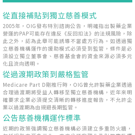
從直接補貼到獨立慈善模式
2005年，OIG發布特別諮詢公告，明確指出製藥企業
營運的PAP可能存在違反《反回扣法》的法規風險，除
此之外，認為此舉可能誘導不當處方行為。如透過獨
立慈善機構運作的援助模式必須受到監管，條件是必
須設立獨立董事會、慈善基金會的資金來源必須多元
化且流向透明。
從過渡期政策到嚴格監管
Medicare Part D剛推行時，OIG曾允許製藥企業透過
合理過渡期將受益人轉移至獨立慈善機構，近年來明
確要求企業必須提交清晰的轉移進度報告，不允許企
業以過渡期為由規避長期監管。
公告慈善機構運作標準
近期的政策強調獨立慈善機構必須建立多重防火牆，