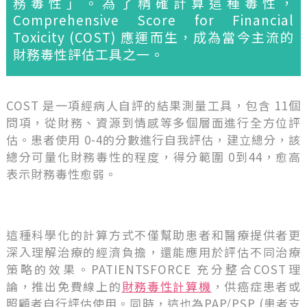
務毒性」。為了精確計算這種毒性，
Comprehensive Score for Financial
Toxicity (COST) 應運而生，成為當今主流的
財務毒性評估工具之一。
COST 是一項經病人自評的結果測量工具，包含 11個
問項，從財務、資源到情感等多個層面進行全方位評
估。患者使用 0-4的分數進行自我評估，建立總分，該
總分可量化財務毒性的程度，得分範圍 0到44，愈高
表示財務毒性愈弱。
這種科學化的計算方式不僅幫助患者和醫療提供者更
深入理解治療的經濟負擔，還能應用於評估不同治療
策略的效果。PATIENTSFORCE 充分整合COST理
論，推出免費線上的
財務毒性計算機
，供癌症患者或
照顧者自行評估使用。同時，這也為PAP/PSP (患者支