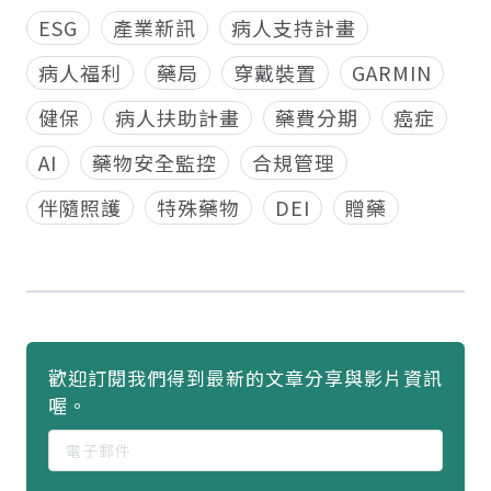
ESG
產業新訊
病人支持計畫
病人福利
藥局
穿戴裝置
GARMIN
健保
病人扶助計畫
藥費分期
癌症
AI
藥物安全監控
合規管理
伴隨照護
特殊藥物
DEI
贈藥
歡迎訂閱我們得到最新的文章分享與影片資訊
喔。