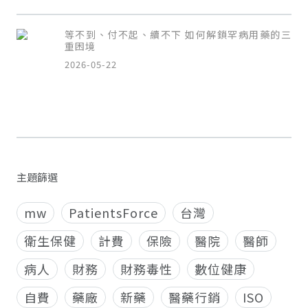
等不到、付不起、續不下 如何解鎖罕病用藥的三
重困境
2026-05-22
主題篩選
mw
PatientsForce
台灣
衛生保健
計費
保險
醫院
醫師
病人
財務
財務毒性
數位健康
自費
藥廠
新藥
醫藥行銷
ISO