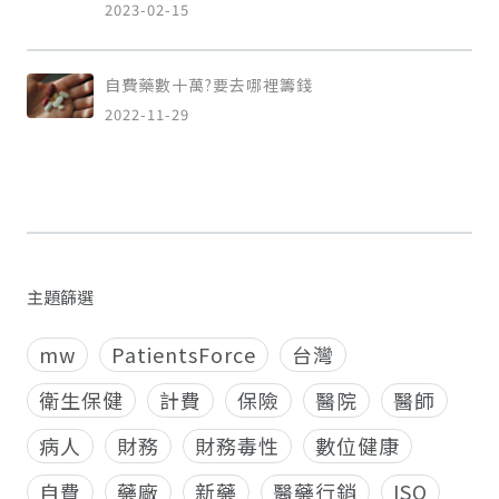
2023-02-15
自費藥數十萬?要去哪裡籌錢
2022-11-29
主題篩選
mw
PatientsForce
台灣
衛生保健
計費
保險
醫院
醫師
病人
財務
財務毒性
數位健康
自費
藥廠
新藥
醫藥行銷
ISO