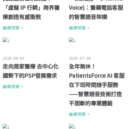
「虛擬 IP 行銷」跨界醫
Voice)：醫藥電話客服
療創造有感衛教
的智慧語音架構
繼續閱覽 >
繼續閱覽 >
2025-09-03
2025-07-28
走向居家醫療 去中心化
全年無休！
趨勢下的PSP發展需求
PatientsForce AI 客服
在下班時間接手服務
繼續閱覽 >
——智慧語音技術打造
不間斷的專業體驗
繼續閱覽 >