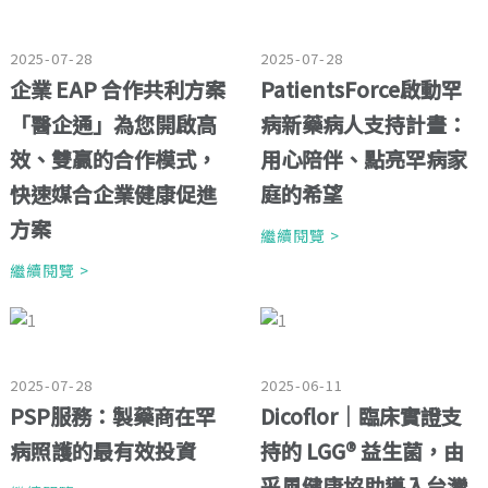
2025-07-28
2025-07-28
企業 EAP 合作共利方案
PatientsForce啟動罕
「醫企通」為您開啟高
病新藥病人支持計畫：
效、雙贏的合作模式，
用心陪伴、點亮罕病家
快速媒合企業健康促進
庭的希望
方案
繼續閱覽 >
繼續閱覽 >
2025-07-28
2025-06-11
PSP服務：製藥商在罕
Dicoflor｜臨床實證支
病照護的最有效投資
持的 LGG® 益生菌，由
采風健康協助導入台灣