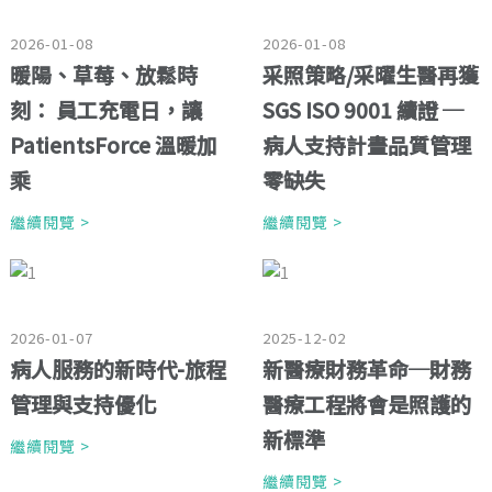
2026-01-08
2026-01-08
暖陽、草莓、放鬆時
采照策略/采曜生醫再獲
刻： 員工充電日，讓
SGS ISO 9001 續證 ─
PatientsForce 溫暖加
病人支持計畫品質管理
乘
零缺失
繼續閱覽 >
繼續閱覽 >
2026-01-07
2025-12-02
病人服務的新時代-旅程
新醫療財務革命─財務
管理與支持優化
醫療工程將會是照護的
新標準
繼續閱覽 >
繼續閱覽 >