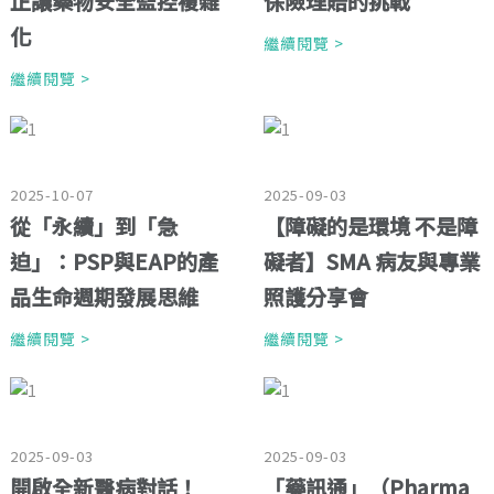
正讓藥物安全監控複雜
保險理賠的挑戰
化
繼續閱覽 >
繼續閱覽 >
2025-10-07
2025-09-03
從「永續」到「急
【障礙的是環境 不是障
迫」：PSP與EAP的產
礙者】SMA 病友與專業
品生命週期發展思維
照護分享會
繼續閱覽 >
繼續閱覽 >
2025-09-03
2025-09-03
開啟全新醫病對話！
「藥訊通」（Pharma