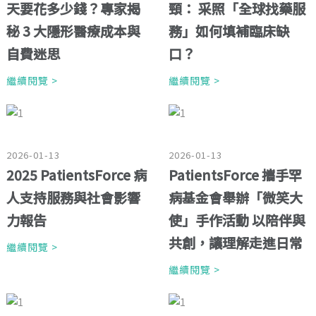
天要花多少錢？專家揭
頸： 采照「全球找藥服
秘 3 大隱形醫療成本與
務」如何填補臨床缺
自費迷思
口？
繼續閱覽 >
繼續閱覽 >
2026-01-13
2026-01-13
2025 PatientsForce 病
PatientsForce 攜手罕
人支持服務與社會影響
病基金會舉辦「微笑大
力報告
使」手作活動 以陪伴與
共創，讓理解走進日常
繼續閱覽 >
繼續閱覽 >