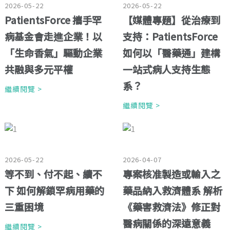
2026-05-22
2026-05-22
PatientsForce 攜手罕
【媒體專題】從治療到
病基金會走進企業！以
支持：PatientsForce
「生命香氣」驅動企業
如何以「醫藥通」建構
共融與多元平權
一站式病人支持生態
系？
繼續閱覽 >
繼續閱覽 >
2026-05-22
2026-04-07
等不到、付不起、續不
專案核准製造或輸入之
下 如何解鎖罕病用藥的
藥品納入救濟體系 解析
三重困境
《藥害救濟法》修正對
醫病關係的深遠意義
繼續閱覽 >