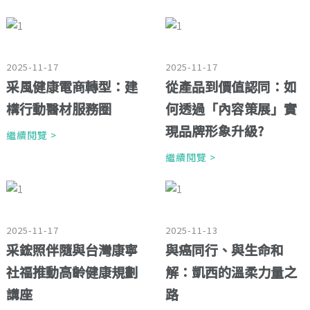
2025-11-17
2025-11-17
采風健康電商轉型：建
從產品到價值認同：如
構行動醫材服務圈
何透過「內容策展」實
現品牌形象升級?
繼續閱覽 >
繼續閱覽 >
2025-11-17
2025-11-13
采鋐照伴隨與台灣康寧
與癌同行、與生命和
社福推動高齡健康規劃
解：凱西的溫柔力量之
講座
路