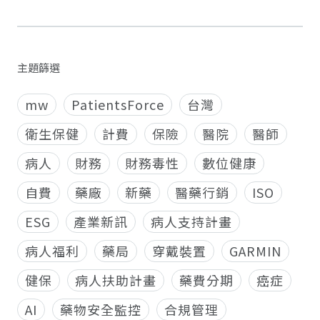
主題篩選
mw
PatientsForce
台灣
衛生保健
計費
保險
醫院
醫師
病人
財務
財務毒性
數位健康
自費
藥廠
新藥
醫藥行銷
ISO
ESG
產業新訊
病人支持計畫
病人福利
藥局
穿戴裝置
GARMIN
健保
病人扶助計畫
藥費分期
癌症
AI
藥物安全監控
合規管理