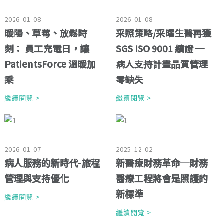
2026-01-08
2026-01-08
暖陽、草莓、放鬆時
采照策略/采曜生醫再獲
刻： 員工充電日，讓
SGS ISO 9001 續證 ─
PatientsForce 溫暖加
病人支持計畫品質管理
乘
零缺失
繼續閱覽 >
繼續閱覽 >
2026-01-07
2025-12-02
病人服務的新時代-旅程
新醫療財務革命─財務
管理與支持優化
醫療工程將會是照護的
新標準
繼續閱覽 >
繼續閱覽 >