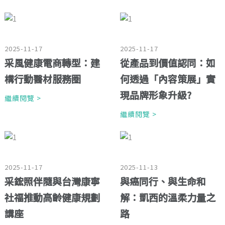
2025-11-17
2025-11-17
采風健康電商轉型：建
從產品到價值認同：如
構行動醫材服務圈
何透過「內容策展」實
現品牌形象升級?
繼續閱覽 >
繼續閱覽 >
2025-11-17
2025-11-13
采鋐照伴隨與台灣康寧
與癌同行、與生命和
社福推動高齡健康規劃
解：凱西的溫柔力量之
講座
路