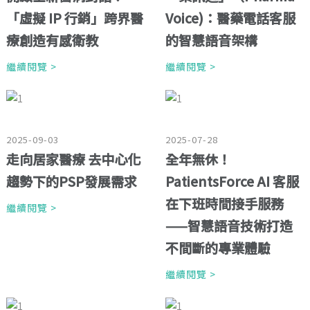
「虛擬 IP 行銷」跨界醫
Voice)：醫藥電話客服
療創造有感衛教
的智慧語音架構
繼續閱覽 >
繼續閱覽 >
2025-09-03
2025-07-28
走向居家醫療 去中心化
全年無休！
趨勢下的PSP發展需求
PatientsForce AI 客服
在下班時間接手服務
繼續閱覽 >
——智慧語音技術打造
不間斷的專業體驗
繼續閱覽 >