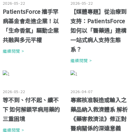
2026-05-22
2026-05-22
PatientsForce 攜手罕
【媒體專題】從治療到
病基金會走進企業！以
支持：PatientsForce
「生命香氣」驅動企業
如何以「醫藥通」建構
共融與多元平權
一站式病人支持生態
系？
繼續閱覽 >
繼續閱覽 >
2026-05-22
2026-04-07
等不到、付不起、續不
專案核准製造或輸入之
下 如何解鎖罕病用藥的
藥品納入救濟體系 解析
三重困境
《藥害救濟法》修正對
醫病關係的深遠意義
繼續閱覽 >