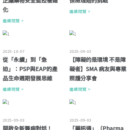
正讓藥物安全監控複雜
保險理賠的挑戰
化
繼續閱覽 >
繼續閱覽 >
2025-10-07
2025-09-03
從「永續」到「急
【障礙的是環境 不是障
迫」：PSP與EAP的產
礙者】SMA 病友與專業
品生命週期發展思維
照護分享會
繼續閱覽 >
繼續閱覽 >
2025-09-03
2025-09-03
開啟全新醫病對話！
「藥訊通」（Pharma