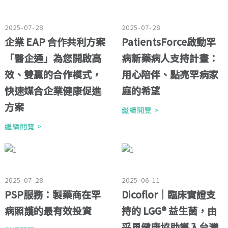
2025-07-28
2025-07-28
企業 EAP 合作共利方案
PatientsForce啟動罕
「醫企通」為您開啟高
病新藥病人支持計畫：
效、雙贏的合作模式，
用心陪伴、點亮罕病家
快速媒合企業健康促進
庭的希望
方案
繼續閱覽 >
繼續閱覽 >
2025-07-28
2025-06-11
PSP服務：製藥商在罕
Dicoflor｜臨床實證支
病照護的最有效投資
持的 LGG® 益生菌，由
采風健康協助導入台灣