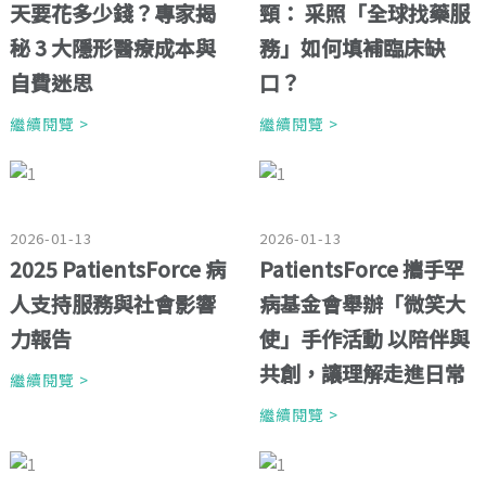
天要花多少錢？專家揭
頸： 采照「全球找藥服
秘 3 大隱形醫療成本與
務」如何填補臨床缺
自費迷思
口？
繼續閱覽 >
繼續閱覽 >
2026-01-13
2026-01-13
2025 PatientsForce 病
PatientsForce 攜手罕
人支持服務與社會影響
病基金會舉辦「微笑大
力報告
使」手作活動 以陪伴與
共創，讓理解走進日常
繼續閱覽 >
繼續閱覽 >