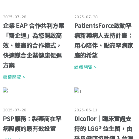
2025-07-28
2025-07-28
企業 EAP 合作共利方案
PatientsForce啟動罕
「醫企通」為您開啟高
病新藥病人支持計畫：
效、雙贏的合作模式，
用心陪伴、點亮罕病家
快速媒合企業健康促進
庭的希望
方案
繼續閱覽 >
繼續閱覽 >
2025-07-28
2025-06-11
PSP服務：製藥商在罕
Dicoflor｜臨床實證支
病照護的最有效投資
持的 LGG® 益生菌，由
采風健康協助導入台灣