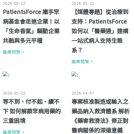
2026-05-22
2026-05-22
PatientsForce 攜手罕
【媒體專題】從治療到
病基金會走進企業！以
支持：PatientsForce
「生命香氣」驅動企業
如何以「醫藥通」建構
共融與多元平權
一站式病人支持生態
系？
繼續閱覽 >
繼續閱覽 >
2026-05-22
2026-04-07
等不到、付不起、續不
專案核准製造或輸入之
下 如何解鎖罕病用藥的
藥品納入救濟體系 解析
三重困境
《藥害救濟法》修正對
醫病關係的深遠意義
繼續閱覽 >