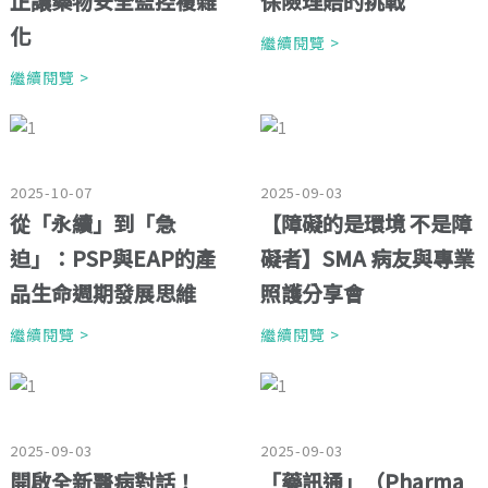
正讓藥物安全監控複雜
保險理賠的挑戰
化
繼續閱覽 >
繼續閱覽 >
2025-10-07
2025-09-03
從「永續」到「急
【障礙的是環境 不是障
迫」：PSP與EAP的產
礙者】SMA 病友與專業
品生命週期發展思維
照護分享會
繼續閱覽 >
繼續閱覽 >
2025-09-03
2025-09-03
開啟全新醫病對話！
「藥訊通」（Pharma