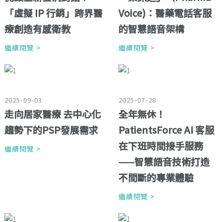
「虛擬 IP 行銷」跨界醫
Voice)：醫藥電話客服
療創造有感衛教
的智慧語音架構
繼續閱覽 >
繼續閱覽 >
2025-09-03
2025-07-28
走向居家醫療 去中心化
全年無休！
趨勢下的PSP發展需求
PatientsForce AI 客服
在下班時間接手服務
繼續閱覽 >
——智慧語音技術打造
不間斷的專業體驗
繼續閱覽 >