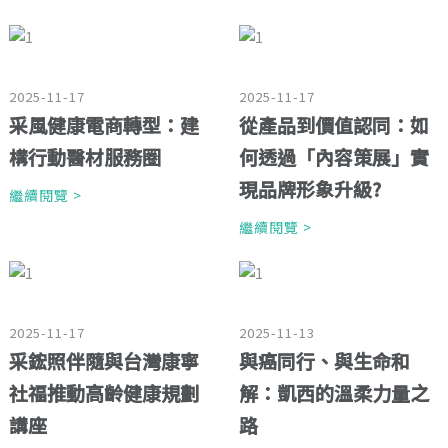
2025-11-17
2025-11-17
采風健康電商轉型：建
從產品到價值認同：如
構行動醫材服務圈
何透過「內容策展」實
現品牌形象升級?
繼續閱覽 >
繼續閱覽 >
2025-11-17
2025-11-13
采鋐照伴隨與台灣康寧
與癌同行、與生命和
社福推動高齡健康規劃
解：凱西的溫柔力量之
講座
路