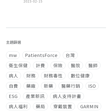
2023-02-15
主題篩選
mw
PatientsForce
台灣
衛生保健
計費
保險
醫院
醫師
病人
財務
財務毒性
數位健康
自費
藥廠
新藥
醫藥行銷
ISO
ESG
產業新訊
病人支持計畫
病人福利
藥局
穿戴裝置
GARMIN