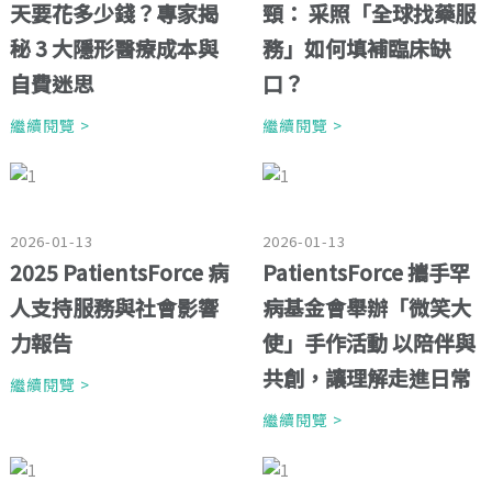
天要花多少錢？專家揭
頸： 采照「全球找藥服
秘 3 大隱形醫療成本與
務」如何填補臨床缺
自費迷思
口？
繼續閱覽 >
繼續閱覽 >
2026-01-13
2026-01-13
2025 PatientsForce 病
PatientsForce 攜手罕
人支持服務與社會影響
病基金會舉辦「微笑大
力報告
使」手作活動 以陪伴與
共創，讓理解走進日常
繼續閱覽 >
繼續閱覽 >