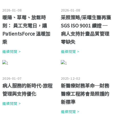
2026-01-08
2026-01-08
暖陽、草莓、放鬆時
采照策略/采曜生醫再獲
刻： 員工充電日，讓
SGS ISO 9001 續證 ─
PatientsForce 溫暖加
病人支持計畫品質管理
乘
零缺失
繼續閱覽 >
繼續閱覽 >
2026-01-07
2025-12-02
病人服務的新時代-旅程
新醫療財務革命─財務
管理與支持優化
醫療工程將會是照護的
新標準
繼續閱覽 >
繼續閱覽 >