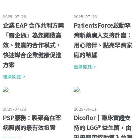
2025-07-28
2025-07-28
企業 EAP 合作共利方案
PatientsForce啟動罕
「醫企通」為您開啟高
病新藥病人支持計畫：
效、雙贏的合作模式，
用心陪伴、點亮罕病家
快速媒合企業健康促進
庭的希望
方案
繼續閱覽 >
繼續閱覽 >
2025-07-28
2025-06-11
PSP服務：製藥商在罕
Dicoflor｜臨床實證支
病照護的最有效投資
持的 LGG® 益生菌，由
采風健康協助導入台灣