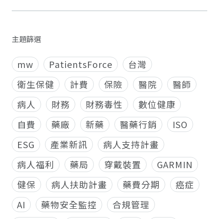
主題篩選
mw
PatientsForce
台灣
衛生保健
計費
保險
醫院
醫師
病人
財務
財務毒性
數位健康
自費
藥廠
新藥
醫藥行銷
ISO
ESG
產業新訊
病人支持計畫
病人福利
藥局
穿戴裝置
GARMIN
健保
病人扶助計畫
藥費分期
癌症
AI
藥物安全監控
合規管理