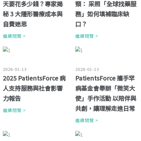
天要花多少錢？專家揭
頸： 采照「全球找藥服
秘 3 大隱形醫療成本與
務」如何填補臨床缺
自費迷思
口？
繼續閱覽 >
繼續閱覽 >
2026-01-13
2026-01-13
2025 PatientsForce 病
PatientsForce 攜手罕
人支持服務與社會影響
病基金會舉辦「微笑大
力報告
使」手作活動 以陪伴與
共創，讓理解走進日常
繼續閱覽 >
繼續閱覽 >