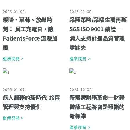
2026-01-08
2026-01-08
暖陽、草莓、放鬆時
采照策略/采曜生醫再獲
刻： 員工充電日，讓
SGS ISO 9001 續證 ─
PatientsForce 溫暖加
病人支持計畫品質管理
乘
零缺失
繼續閱覽 >
繼續閱覽 >
2026-01-07
2025-12-02
病人服務的新時代-旅程
新醫療財務革命─財務
管理與支持優化
醫療工程將會是照護的
新標準
繼續閱覽 >
繼續閱覽 >