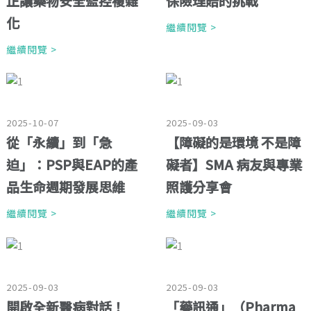
正讓藥物安全監控複雜
保險理賠的挑戰
化
繼續閱覽 >
繼續閱覽 >
2025-10-07
2025-09-03
從「永續」到「急
【障礙的是環境 不是障
迫」：PSP與EAP的產
礙者】SMA 病友與專業
品生命週期發展思維
照護分享會
繼續閱覽 >
繼續閱覽 >
2025-09-03
2025-09-03
開啟全新醫病對話！
「藥訊通」（Pharma