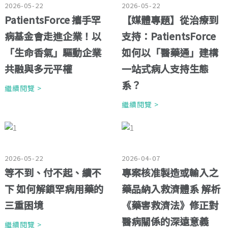
2026-05-22
2026-05-22
PatientsForce 攜手罕
【媒體專題】從治療到
病基金會走進企業！以
支持：PatientsForce
「生命香氣」驅動企業
如何以「醫藥通」建構
共融與多元平權
一站式病人支持生態
系？
繼續閱覽 >
繼續閱覽 >
2026-05-22
2026-04-07
等不到、付不起、續不
專案核准製造或輸入之
下 如何解鎖罕病用藥的
藥品納入救濟體系 解析
三重困境
《藥害救濟法》修正對
醫病關係的深遠意義
繼續閱覽 >