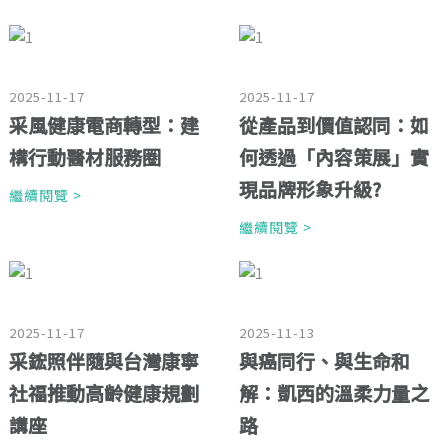
2025-11-17
2025-11-17
采風健康電商轉型：建
從產品到價值認同：如
構行動醫材服務圈
何透過「內容策展」實
現品牌形象升級?
繼續閱覽 >
繼續閱覽 >
2025-11-17
2025-11-13
采鋐照伴隨與台灣康寧
與癌同行、與生命和
社福推動高齡健康規劃
解：凱西的溫柔力量之
講座
路