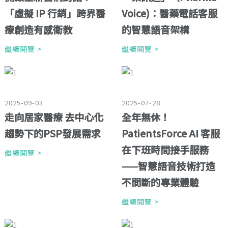
「虛擬 IP 行銷」跨界醫
Voice)：醫藥電話客服
療創造有感衛教
的智慧語音架構
繼續閱覽 >
繼續閱覽 >
2025-09-03
2025-07-28
走向居家醫療 去中心化
全年無休！
趨勢下的PSP發展需求
PatientsForce AI 客服
在下班時間接手服務
繼續閱覽 >
——智慧語音技術打造
不間斷的專業體驗
繼續閱覽 >